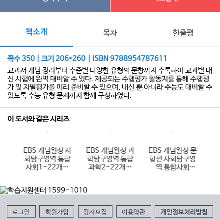
책소개
목차
한줄평
쪽수 350 | 크기 206*260 | ISBN 9788954787611
교과서 개념 정리부터 수준별 다양한 유형의 문항까지 수록하여 교과별 내
신 시험에 완벽 대비할 수 있다. 제공되는 수행평가 활동지를 통해 수행평
가 및 지필평가를 미리 준비할 수 있으며, 내신 뿐 아니라 수능도 대비할 수
있도록 수능 유형 문제까지 함께 구성하였다.
이 도서와 같은 시리즈
 과
EBS 개념완성 사
EBS 개념완성 과
EBS 개념완성 문
E
통합
회탐구영역 통합
학탐구영역 통합
항편 사회탐구영
항
개정
사회1-22개정
과학2-22개정
역 통합사회
역
)
(2026년용)
(2026년용)
1188제-22개정
(2026년용)
로그인
회원가입
강사모집
이용약관
개인정보처리방침