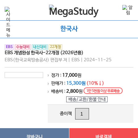
한국사
EBS
수능대비
내신대비
22개정
EBS 개념완성 한국사-22개정 (2026년용)
EBS(한국교육방송공사) 편집부 저 | EBS | 2024-11-25
정가 :
17,000
원
>
판매가 :
15,300원
(10%↓)
>
배송비 :
2,800
원
1만 5천원 이상 무료배송
>
배송/교환/환불 안내
종이책
장바구니
바로결제