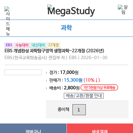
과학
EBS
수능대비
내신대비
22개정
EBS 개념완성 과학탐구영역 생명과학-22개정 (2026년)
EBS(한국교육방송공사) 편집부 저 | EBS | 2026-01-30
정가 :
17,000
원
>
판매가 :
15,300원
(10%↓)
>
배송비 :
2,800
원
1만 5천원 이상 무료배송
>
배송/교환/환불 안내
종이책
장바구니
바로결제