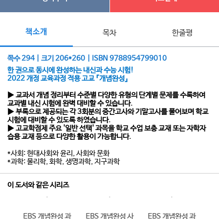
책소개
목차
한줄평
쪽수 294 | 크기 206*260 | ISBN 9788954799010
한 권으로 동시에 완성하는 내신과 수능 시험!
2022 개정 교육과정 적용 고교 『개념완성』
▶ 교과서 개념 정리부터 수준별 다양한 유형의 단계별 문제를 수록하여
교과별 내신 시험에 완벽 대비할 수 있습니다.
▶ 부록으로 제공되는 각 3회분의 중간고사와 기말고사를 풀어보며 학교
시험에 대비할 수 있도록 하였습니다.
▶ 고교학점제 주요 '일반 선택' 과목을 학교 수업 보충 교재 또는 자학자
습용 교재 등으로 다양한 활용이 가능합니다.
*사회: 현대사회와 윤리, 사회와 문화
*과학: 물리학, 화학, 생명과학, 지구과학
이 도서와 같은 시리즈
 사
EBS 개념완성 과
EBS 개념완성 사
EBS 개념완성 과
E