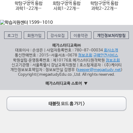
통합
학탐구영역 통합
회탐구영역 통합
학탐구영역 통합
항
개정
과학1-22개정
사회1-22개정
과학2-22개정
)
(2026년용)
(2026년용)
(2026년용)
1
로그인
회원가입
강사모집
이용약관
개인정보처리방침
메가스터디교육㈜
대표이사 : 손성은 | 사업자등록번호 : 780-87-00034
회사소개
통신판매번호 : 2015-서울서초-0678
정보조회
구매안전서비스
학원설립∙운영등록번호 : 제10176호 메가스터디원격학원
정보조회
신고기관명 : 서울특별시 강남교육지원청 | 호스팅제공자 : (주)케이티
개인정보보호책임자 : 정보보안실 김영무 (
keeper@megastudy.net
)
CopyrightⓒmegastudyEdu.co.,Ltd. All rights reserved.
메가스터디교육 스토어
태블릿 모드 홈 가기 >