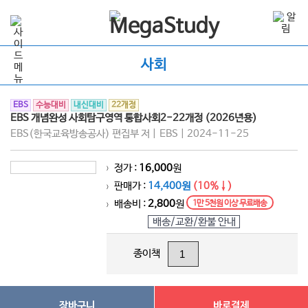
사회
EBS
수능대비
내신대비
22개정
EBS 개념완성 사회탐구영역 통합사회2-22개정 (2026년용)
EBS(한국교육방송공사) 편집부 저 | EBS | 2024-11-25
정가 :
16,000
원
>
판매가 :
14,400원
(10%↓)
>
배송비 :
2,800
원
1만 5천원 이상 무료배송
>
배송/교환/환불 안내
종이책
장바구니
바로결제