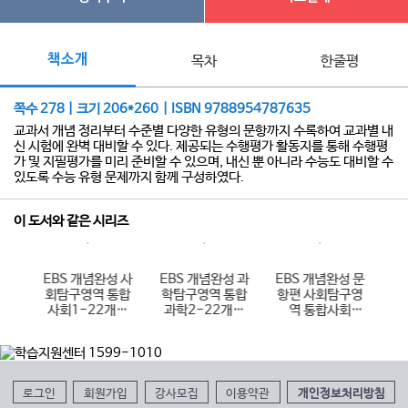
책소개
목차
한줄평
쪽수 278 | 크기 206*260 | ISBN 9788954787635
교과서 개념 정리부터 수준별 다양한 유형의 문항까지 수록하여 교과별 내
신 시험에 완벽 대비할 수 있다. 제공되는 수행평가 활동지를 통해 수행평
가 및 지필평가를 미리 준비할 수 있으며, 내신 뿐 아니라 수능도 대비할 수
있도록 수능 유형 문제까지 함께 구성하였다.
이 도서와 같은 시리즈
 과
EBS 개념완성 사
EBS 개념완성 과
EBS 개념완성 문
E
통합
회탐구영역 통합
학탐구영역 통합
항편 사회탐구영
항
개정
사회1-22개정
과학2-22개정
역 통합사회
역
)
(2026년용)
(2026년용)
1188제-22개정
(2026년용)
로그인
회원가입
강사모집
이용약관
개인정보처리방침