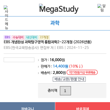
과학
EBS
수능대비
내신대비
22개정
EBS 개념완성 과학탐구영역 통합과학2-22개정 (2026년용)
EBS(한국교육방송공사) 편집부 저 | EBS | 2024-11-25
정가 :
16,000
원
>
판매가 :
14,400원
(10%↓)
>
배송비 :
2,800
원
1만 5천원 이상 무료배송
>
배송/교환/환불 안내
종이책
장바구니
바로결제