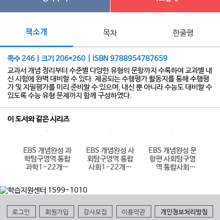
책소개
목차
한줄평
쪽수 246 | 크기 206*260 | ISBN 9788954787659
교과서 개념 정리부터 수준별 다양한 유형의 문항까지 수록하여 교과별 내
신 시험에 완벽 대비할 수 있다. 제공되는 수행평가 활동지를 통해 수행평
가 및 지필평가를 미리 준비할 수 있으며, 내신 뿐 아니라 수능도 대비할 수
있도록 수능 유형 문제까지 함께 구성하였다.
이 도서와 같은 시리즈
 사
EBS 개념완성 과
EBS 개념완성 사
EBS 개념완성 문
E
통합
학탐구영역 통합
회탐구영역 통합
항편 사회탐구영
항
개정
과학1-22개정
사회1-22개정
역 통합사회
역
)
(2026년용)
(2026년용)
1188제-22개정
(2026년용)
로그인
회원가입
강사모집
이용약관
개인정보처리방침