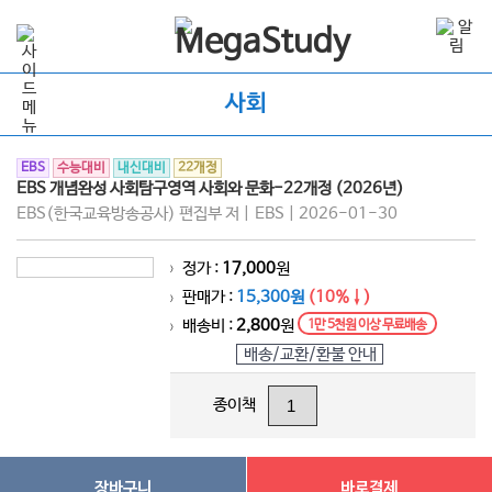
사회
EBS
수능대비
내신대비
22개정
EBS 개념완성 사회탐구영역 사회와 문화-22개정 (2026년)
EBS(한국교육방송공사) 편집부 저 | EBS | 2026-01-30
정가 :
17,000
원
>
판매가 :
15,300원
(10%↓)
>
배송비 :
2,800
원
1만 5천원 이상 무료배송
>
배송/교환/환불 안내
종이책
장바구니
바로결제