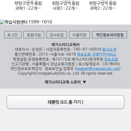
통합
학탐구영역 통합
회탐구영역 통합
학탐구영역 통합
항
개정
과학1-22개정
사회1-22개정
과학2-22개정
)
(2026년용)
(2026년용)
(2026년용)
1
로그인
회원가입
강사모집
이용약관
개인정보처리방침
메가스터디교육㈜
대표이사 : 손성은 | 사업자등록번호 : 780-87-00034
회사소개
통신판매번호 : 2015-서울서초-0678
정보조회
구매안전서비스
학원설립∙운영등록번호 : 제10176호 메가스터디원격학원
정보조회
신고기관명 : 서울특별시 강남교육지원청 | 호스팅제공자 : (주)케이티
개인정보보호책임자 : 정보보안실 김영무 (
keeper@megastudy.net
)
CopyrightⓒmegastudyEdu.co.,Ltd. All rights reserved.
메가스터디교육 스토어
태블릿 모드 홈 가기 >