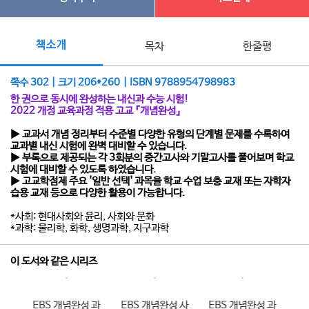
책소개
목차
한줄평
쪽수 302 | 크기 206*260 | ISBN 9788954798983
한 권으로 동시에 완성하는 내신과 수능 시험!
2022 개정 교육과정 적용 고교 『개념완성』
▶ 교과서 개념 정리부터 수준별 다양한 유형의 단계별 문제를 수록하여
교과별 내신 시험에 완벽 대비할 수 있습니다.
▶ 부록으로 제공되는 각 3회분의 중간고사와 기말고사를 풀어보며 학교
시험에 대비할 수 있도록 하였습니다.
▶ 고교학점제 주요 '일반 선택' 과목을 학교 수업 보충 교재 또는 자학자
습용 교재 등으로 다양한 활용이 가능합니다.
*사회: 현대사회와 윤리, 사회와 문화
*과학: 물리학, 화학, 생명과학, 지구과학
이 도서와 같은 시리즈
 사
EBS 개념완성 과
EBS 개념완성 사
EBS 개념완성 과
E