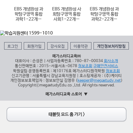
 사
EBS 개념완성 과
EBS 개념완성 사
EBS 개념완성 과
E
통합
학탐구영역 통합
회탐구영역 통합
학탐구영역 통합
항
개정
과학1-22개정
사회1-22개정
과학2-22개정
)
(2026년용)
(2026년용)
(2026년용)
1
로그인
회원가입
강사모집
이용약관
개인정보처리방침
메가스터디교육㈜
대표이사 : 손성은 | 사업자등록번호 : 780-87-00034
회사소개
통신판매번호 : 2015-서울서초-0678
정보조회
구매안전서비스
학원설립∙운영등록번호 : 제10176호 메가스터디원격학원
정보조회
신고기관명 : 서울특별시 강남교육지원청 | 호스팅제공자 : (주)케이티
개인정보보호책임자 : 정보보안실 김영무 (
keeper@megastudy.net
)
CopyrightⓒmegastudyEdu.co.,Ltd. All rights reserved.
메가스터디교육 스토어
태블릿 모드 홈 가기 >