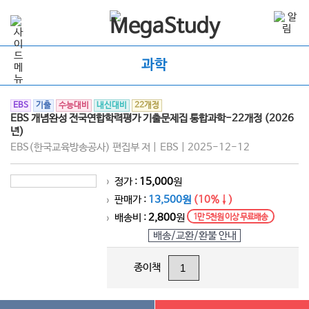
과학
EBS
기출
수능대비
내신대비
22개정
EBS 개념완성 전국연합학력평가 기출문제집 통합과학-22개정 (2026
년)
EBS(한국교육방송공사) 편집부 저 | EBS | 2025-12-12
정가 :
15,000
원
>
판매가 :
13,500원
(10%↓)
>
배송비 :
2,800
원
1만 5천원 이상 무료배송
>
배송/교환/환불 안내
종이책