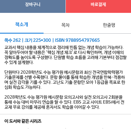
장바구니
바로결제
책소개
목차
한줄평
쪽수 262 | 크기 225*300 | ISBN 9788954797665
교과서 핵심 내용을 체계적으로 정리해 빈틈 없는 개념 학습이 가능하다.
꼭 알아두어야 할 내용은 ‘핵심 개념 체크’로 다시 확인하며, 개념 이해의
정확도를 높이도록 구성했다. 단원별 학습 흐름을 고려해 기본부터 점검할
수 있게 설계했다.
단원마다 2028학년도 수능 평가원 예시문항과 최신 전국연합학력평가
기출문제를 선별 수록했다. 문항 풀이를 통해 학습한 개념을 반복·적용하
며 실전 감각을 기를 수 있다. 고난도 기출 문항만 모아 1등급을 목표로 한
심화 학습도 가능하다.
2028학년도 수능 평가원 예시문항 모의고사와 실전 모의고사 2회분을
통해 수능 대비 마무리 연습을 할 수 있다. EBS 고교 사이트 EBSi에서 전
교재 무료 강의를 제공해 혼자서도 학습을 이어갈 수 있다.
이 도서와 같은 시리즈