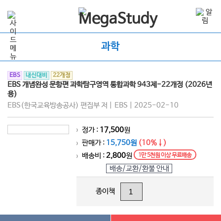
과학
EBS
내신대비
22개정
EBS 개념완성 문항편 과학탐구영역 통합과학 943제-22개정 (2026년
용)
EBS(한국교육방송공사) 편집부 저 | EBS | 2025-02-10
정가 :
17,500
원
>
판매가 :
15,750원
(10%↓)
>
배송비 :
2,800
원
1만 5천원 이상 무료배송
>
배송/교환/환불 안내
종이책