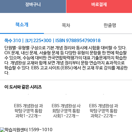
장바구니
바로결제
책소개
목차
한줄평
쪽수 310 | 크기 225*300 | ISBN 9788954790918
단원별·유형별 구성으로 기본 개념 정리와 동시에 시험을 대비할 수 있다.
OX 문제, 내신 문제, 서술형 문제 등 다양한 유형의 문항을 한 번에 학습할
수 있으며, 수능에 대비한 전국연합학력평가의 대표 기출문제까지 학습한
다. 개념완성 교재와 함께 보면 개념 정리부터 문항 연습까지 효과적으로
학습할 수 있다. EBS 고교 사이트(EBSi)에서 전 교재 무료 강의를 제공한
다.
이 도서와 같은 시리즈
 사
EBS 개념완성 과
EBS 개념완성 사
EBS 개념완성 과
E
통합
학탐구영역 통합
회탐구영역 통합
학탐구영역 통합
항
개정
과학1-22개정
사회1-22개정
과학2-22개정
)
(2026년용)
(2026년용)
(2026년용)
1