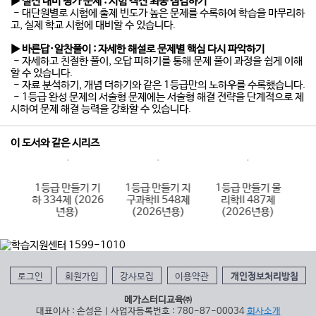
▶ 실전 대비 평가 문제
:
시험 직전 최종 점검하기
- 대단원별로 시험에 출제 빈도가 높은 문제를 수록하여 학습을 마무리하
고, 실제 학교 시험에 대비할 수 있습니다.
▶ 바른답·알찬풀이
:
자세한 해설로 문제별 핵심 다시 파악하기
- 자세하고 친절한 풀이, 오답 피하기를 통해 문제 풀이 과정을 쉽게 이해
할 수 있습니다.
- 자료 분석하기, 개념 더하기와 같은 1등급만의 노하우를 수록했습니다.
- 1등급 완성 문제의 서술형 문제에는 서술형 해결 전략을 단계적으로 제
시하여 문제 해결 능력을 강화할 수 있습니다.
이 도서와 같은 시리즈
 수
1등급 만들기 기
1등급 만들기 지
1등급 만들기 물
1
제
하 334제 (2026
구과학II 548제
리학II 487제
)
년용)
(2026년용)
(2026년용)
로그인
회원가입
강사모집
이용약관
개인정보처리방침
메가스터디교육㈜
대표이사 : 손성은 | 사업자등록번호 : 780-87-00034
회사소개