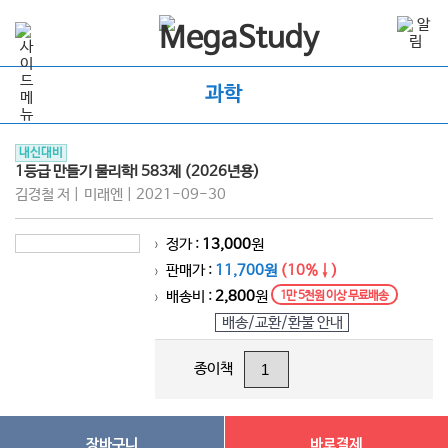
과학
내신대비
1등급 만들기 물리학I 583제 (2026년용)
김경철 저 | 미래엔 | 2021-09-30
정가 :
13,000
원
>
판매가 :
11,700원
(10%↓)
>
배송비 :
2,800
원
1만 5천원 이상 무료배송
>
배송/교환/환불 안내
종이책
장바구니
바로결제