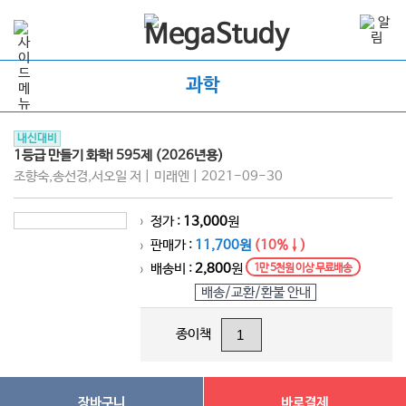
과학
내신대비
1등급 만들기 화학I 595제 (2026년용)
조향숙,송선경,서오일 저 | 미래엔 | 2021-09-30
정가 :
13,000
원
>
판매가 :
11,700원
(10%↓)
>
배송비 :
2,800
원
1만 5천원 이상 무료배송
>
배송/교환/환불 안내
종이책
장바구니
바로결제