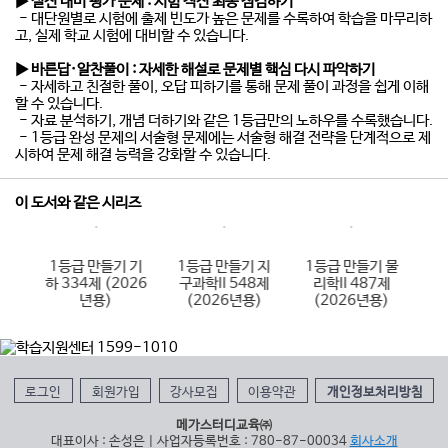
▶ 실전 대비 평가 문제
:
시험 직전 최종 점검하기
- 대단원별로 시험에 출제 빈도가 높은 문제를 수록하여 학습을 마무리하
고, 실제 학교 시험에 대비할 수 있습니다.
▶ 바른답·알찬풀이
:
자세한 해설로 문제별 핵심 다시 파악하기
- 자세하고 친절한 풀이, 오답 피하기를 통해 문제 풀이 과정을 쉽게 이해
할 수 있습니다.
- 자료 분석하기, 개념 더하기와 같은 1등급만의 노하우를 수록했습니다.
- 1등급 완성 문제의 서술형 문제에는 서술형 해결 전략을 단계적으로 제
시하여 문제 해결 능력을 강화할 수 있습니다.
이 도서와 같은 시리즈
 수
1등급 만들기 기
1등급 만들기 지
1등급 만들기 물
1
제
하 334제 (2026
구과학II 548제
리학II 487제
)
년용)
(2026년용)
(2026년용)
로그인
회원가입
강사모집
이용약관
개인정보처리방침
메가스터디교육㈜
대표이사 : 손성은 | 사업자등록번호 : 780-87-00034
회사소개