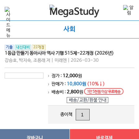
사회
기출
내신대비
22개정
1등급 만들기 동아시아 역사 기행 515제-22개정 (2026년)
강승호, 박지숙, 조용래 저 | 미래엔 | 2026-03-30
정가 :
12,000
원
>
판매가 :
10,800원
(10%↓)
>
배송비 :
2,800
원
1만 5천원 이상 무료배송
>
배송/교환/환불 안내
종이책
장바구니
바로결제