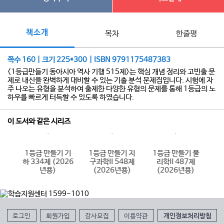
책소개
목차
한줄평
쪽수 160 | 크기 225*300 | ISBN 9791175487383
<1등급만들기 동아시아 역사 기행 515제>는 핵심 개념 정리와 고빈출 문
제로 내신을 완벽하게 대비할 수 있는 기출 분석 문제집입니다. 시험에 자
주 나오는 유형을 분석하여 출제한 다양한 유형의 문제를 통해 1등급의 노
하우를 빠르게 터득할 수 있도록 하였습니다.
이 도서와 같은 시리즈
 수
1등급 만들기 기
1등급 만들기 지
1등급 만들기 물
1
제
하 334제 (2026
구과학II 548제
리학II 487제
)
년용)
(2026년용)
(2026년용)
로그인
회원가입
강사모집
이용약관
개인정보처리방침