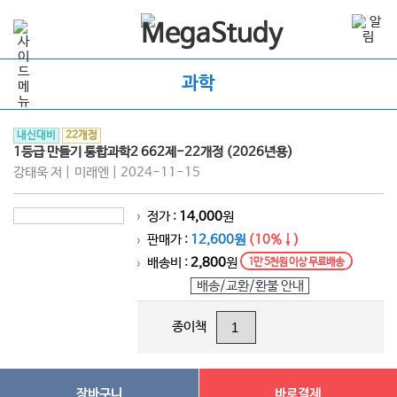
과학
내신대비
22개정
1등급 만들기 통합과학2 662제-22개정 (2026년용)
강태욱 저 | 미래엔 | 2024-11-15
정가 :
14,000
원
>
판매가 :
12,600원
(10%↓)
>
배송비 :
2,800
원
1만 5천원 이상 무료배송
>
배송/교환/환불 안내
종이책
장바구니
바로결제