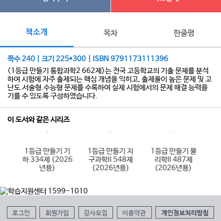
책소개
목차
한줄평
쪽수 240 | 크기 225*300 | ISBN 9791173111396
<1등급 만들기 통합과학2 662제>는 전국 고등학교의 기출 문제를 분석
하여 시험에 자주 출제되는 핵심 개념을 익히고, 출제율이 높은 문제 및 고
난도.서술형.수능형 문제를 수록하여 실제 시험에서의 문제 해결 능력을
기를 수 있도록 구성하였습니다.
이 도서와 같은 시리즈
 수
1등급 만들기 기
1등급 만들기 지
1등급 만들기 물
1
제
하 334제 (2026
구과학II 548제
리학II 487제
)
년용)
(2026년용)
(2026년용)
로그인
회원가입
강사모집
이용약관
개인정보처리방침