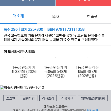
책소개
목차
한줄평
쪽수 296 | 크기 225*300 | ISBN 9791173111358
전국 고등학교의 기출 문제에서 뽑은 고빈출 유형 및 고난도 문제를 수록
하여 실제 시험에서의 문제 해결 능력을 기를 수 있도록 구성하였다.
이 도서와 같은 시리즈
 수
1등급 만들기 기
1등급 만들기 지
1등급 만들기 물
1
제
하 334제 (2026
구과학II 548제
리학II 487제
)
년용)
(2026년용)
(2026년용)
로그인
회원가입
강사모집
이용약관
개인정보처리방침
메가스터디교육㈜
대표이사 : 손성은 | 사업자등록번호 : 780-87-00034
회사소개