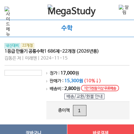
수학
내신대비
22개정
1등급 만들기 공통수학1 686제-22개정 (2026년용)
김동은 저 | 미래엔 | 2024-11-15
정가 :
17,000
원
>
판매가 :
15,300원
(10%↓)
>
배송비 :
2,800
원
1만 5천원 이상 무료배송
>
배송/교환/환불 안내
종이책
장바구니
바로결제