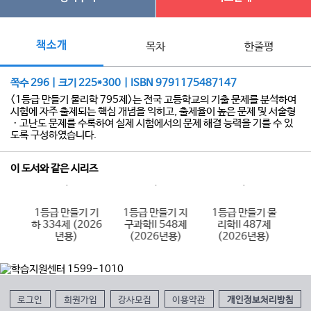
책소개
목차
한줄평
쪽수 296 | 크기 225*300 | ISBN 9791175487147
<1등급 만들기 물리학 795제>는 전국 고등학교의 기출 문제를 분석하여
시험에 자주 출제되는 핵심 개념을 익히고, 출제율이 높은 문제 및 서술형
ㆍ고난도 문제를 수록하여 실제 시험에서의 문제 해결 능력을 기를 수 있
도록 구성하였습니다.
이 도서와 같은 시리즈
 수
1등급 만들기 기
1등급 만들기 지
1등급 만들기 물
1
제
하 334제 (2026
구과학II 548제
리학II 487제
)
년용)
(2026년용)
(2026년용)
로그인
회원가입
강사모집
이용약관
개인정보처리방침