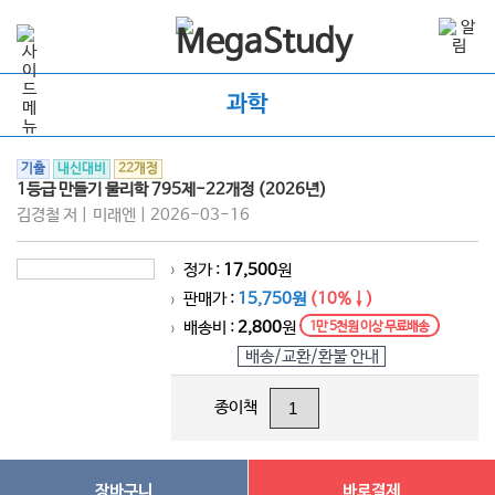
과학
기출
내신대비
22개정
1등급 만들기 물리학 795제-22개정 (2026년)
김경철 저 | 미래엔 | 2026-03-16
정가 :
17,500
원
>
판매가 :
15,750원
(10%↓)
>
배송비 :
2,800
원
1만 5천원 이상 무료배송
>
배송/교환/환불 안내
종이책
장바구니
바로결제