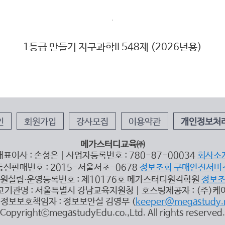
1등급 만들기 지구과학II 548제 (2026년용)
인
회원가입
강사모집
이용약관
개인정보처
메가스터디교육㈜
대표이사 : 손성은 | 사업자등록번호 : 780-87-00034
회사소
통신판매번호 : 2015-서울서초-0678
정보조회
구매안전서비
원설립∙운영등록번호 : 제10176호 메가스터디원격학원
정보
고기관명 : 서울특별시 강남교육지원청 | 호스팅제공자 : (주)케
정보보호책임자 : 정보보안실 김영무 (
keeper@megastudy.
CopyrightⓒmegastudyEdu.co.,Ltd. All rights reserved.