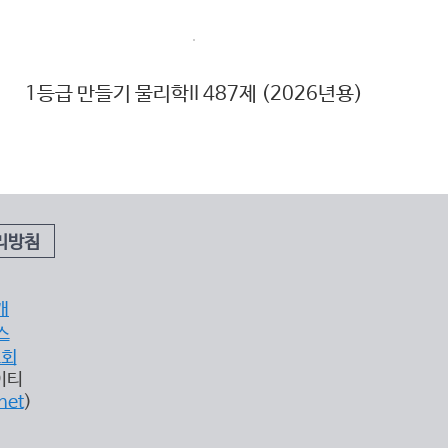
1등급 만들기 물리학II 487제 (2026년용)
리방침
개
스
조회
이티
net
)