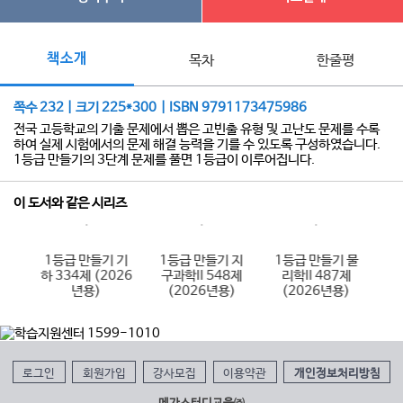
책소개
목차
한줄평
쪽수 232 | 크기 225*300 | ISBN 9791173475986
전국 고등학교의 기출 문제에서 뽑은 고빈출 유형 및 고난도 문제를 수록
하여 실제 시험에서의 문제 해결 능력을 기를 수 있도록 구성하였습니다.
1등급 만들기의 3단계 문제를 풀면 1등급이 이루어집니다.
이 도서와 같은 시리즈
 수
1등급 만들기 기
1등급 만들기 지
1등급 만들기 물
1
제
하 334제 (2026
구과학II 548제
리학II 487제
)
년용)
(2026년용)
(2026년용)
로그인
회원가입
강사모집
이용약관
개인정보처리방침