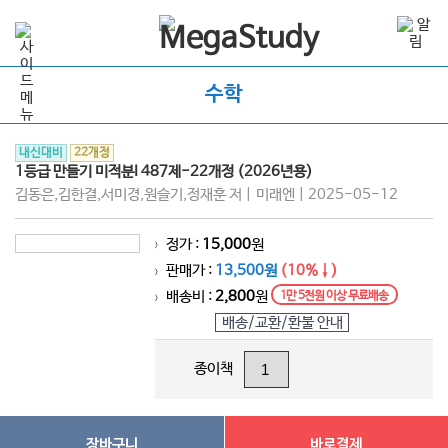
수학
내신대비
22개정
1등급 만들기 미적분I 487제-22개정 (2026년용)
김동은,김한결,서미경,원슬기,정재훈 저 | 미래엔 | 2025-05-12
정가 :
15,000
원
>
판매가 :
13,500원
(10%↓)
>
배송비 :
2,800
원
1만 5천원 이상 무료배송
>
배송/교환/환불 안내
종이책
장바구니
바로결제