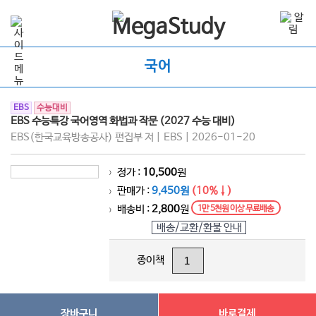
국어
EBS
수능대비
EBS 수능특강 국어영역 화법과 작문 (2027 수능 대비)
EBS(한국교육방송공사) 편집부 저 | EBS | 2026-01-20
정가 :
10,500
원
>
판매가 :
9,450원
(10%↓)
>
배송비 :
2,800
원
1만 5천원 이상 무료배송
>
배송/교환/환불 안내
종이책
장바구니
바로결제