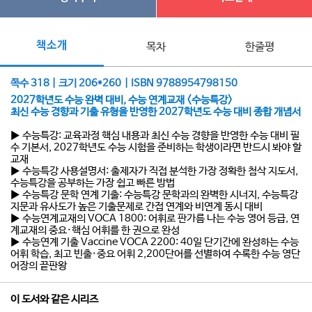
책소개
목차
한줄평
쪽수 318 | 크기 206*260 | ISBN 9788954798150
2027학년도 수능 완벽 대비, 수능 연계교재 <수능특강>
최신 수능 경향과 기출 유형을 반영한 2027학년도 수능 대비 종합 개념서
▶ 수능특강: 교육과정 핵심 내용과 최신 수능 경향을 반영한 수능 대비 필
수 기본서, 2027학년도 수능 시험을 준비하는 학생이라면 반드시 봐야 할
교재
▶ 수능특강 사용설명서: 출제자가 직접 분석한 가장 정확한 첨삭 지도서,
수능특강을 공부하는 가장 쉽고 빠른 방법
▶ 수능특강 문학 연계 기출: 수능특강 문학과의 완벽한 시너지, 수능특강
지문과 유사도가 높은 기출문제로 간접 연계와 비연계 동시 대비
▶ 수능연계교재의 VOCA 1800: 어휘로 판가름 나는 수능 영어 등급, 연
계교재의 중요·핵심 어휘를 한 권으로 완성
▶ 수능연계 기출 Vaccine VOCA 2200: 40일 단기간에 완성하는 수능
어휘 학습, 최고 빈출·중요 어휘 2,200단어를 선별하여 수록한 수능 영단
어장의 끝판왕
이 도서와 같은 시리즈