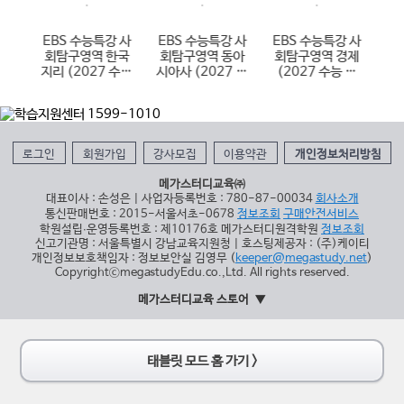
 한
EBS 수능특강 사
EBS 수능특강 사
EBS 수능특강 사
E
국사
회탐구영역 한국
회탐구영역 동아
회탐구영역 경제
학
 대
지리 (2027 수능
시아사 (2027 수
(2027 수능 대
(
대비)
능 대비)
비)
로그인
회원가입
강사모집
이용약관
개인정보처리방침
메가스터디교육㈜
대표이사 : 손성은 | 사업자등록번호 : 780-87-00034
회사소개
통신판매번호 : 2015-서울서초-0678
정보조회
구매안전서비스
학원설립∙운영등록번호 : 제10176호 메가스터디원격학원
정보조회
신고기관명 : 서울특별시 강남교육지원청 | 호스팅제공자 : (주)케이티
개인정보보호책임자 : 정보보안실 김영무 (
keeper@megastudy.net
)
CopyrightⓒmegastudyEdu.co.,Ltd. All rights reserved.
메가스터디교육 스토어
태블릿 모드 홈 가기 >