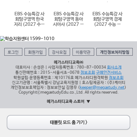
 한
EBS 수능특강 사
EBS 수능특강 사
EBS 수능특강 사
E
국사
회탐구영역 한국
회탐구영역 동아
회탐구영역 경제
학
 대
지리 (2027 수능
시아사 (2027 수
(2027 수능 대
(
대비)
능 대비)
비)
로그인
회원가입
강사모집
이용약관
개인정보처리방침
메가스터디교육㈜
대표이사 : 손성은 | 사업자등록번호 : 780-87-00034
회사소개
통신판매번호 : 2015-서울서초-0678
정보조회
구매안전서비스
학원설립∙운영등록번호 : 제10176호 메가스터디원격학원
정보조회
신고기관명 : 서울특별시 강남교육지원청 | 호스팅제공자 : (주)케이티
개인정보보호책임자 : 정보보안실 김영무 (
keeper@megastudy.net
)
CopyrightⓒmegastudyEdu.co.,Ltd. All rights reserved.
메가스터디교육 스토어
태블릿 모드 홈 가기 >