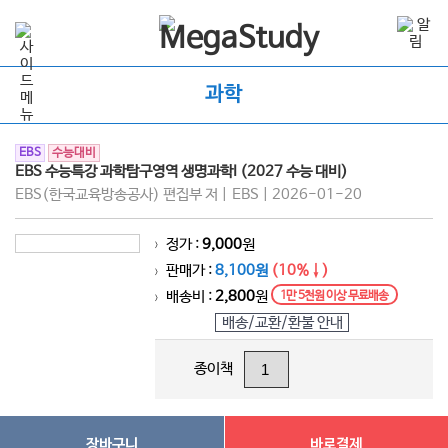
과학
EBS
수능대비
EBS 수능특강 과학탐구영역 생명과학I (2027 수능 대비)
EBS(한국교육방송공사) 편집부 저 | EBS | 2026-01-20
정가 :
9,000
원
>
판매가 :
8,100원
(10%↓)
>
배송비 :
2,800
원
1만 5천원 이상 무료배송
>
배송/교환/환불 안내
종이책
장바구니
바로결제