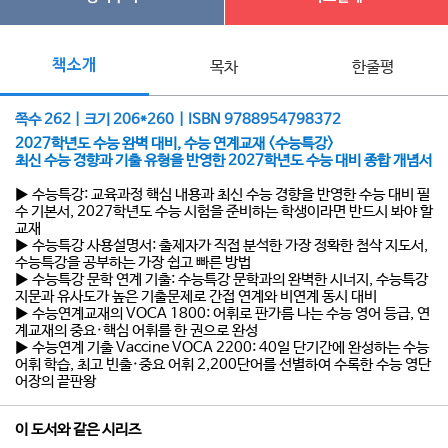
책소개
목차
한줄평
쪽수 262 | 크기 206*260 | ISBN 9788954798372
2027학년도 수능 완벽 대비, 수능 연계교재 <수능특강>
최신 수능 경향과 기출 유형을 반영한 2027학년도 수능 대비 종합 개념서
▶ 수능특강: 교육과정 핵심 내용과 최신 수능 경향을 반영한 수능 대비 필
수 기본서, 2027학년도 수능 시험을 준비하는 학생이라면 반드시 봐야 할
교재
▶ 수능특강 사용설명서: 출제자가 직접 분석한 가장 정확한 첨삭 지도서,
수능특강을 공부하는 가장 쉽고 빠른 방법
▶ 수능특강 문학 연계 기출: 수능특강 문학과의 완벽한 시너지, 수능특강
지문과 유사도가 높은 기출문제로 간접 연계와 비연계 동시 대비
▶ 수능연계교재의 VOCA 1800: 어휘로 판가름 나는 수능 영어 등급, 연
계교재의 중요·핵심 어휘를 한 권으로 완성
▶ 수능연계 기출 Vaccine VOCA 2200: 40일 단기간에 완성하는 수능
어휘 학습, 최고 빈출·중요 어휘 2,200단어를 선별하여 수록한 수능 영단
어장의 끝판왕
이 도서와 같은 시리즈