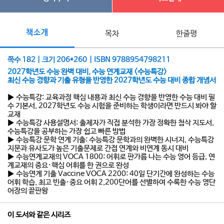
책소개
목차
한줄평
쪽수 182 | 크기 206*260 | ISBN 9788954798211
2027학년도 수능 완벽 대비, 수능 연계교재 <수능특강>
최신 수능 경향과 기출 유형을 반영한 2027학년도 수능 대비 종합 개념서
▶ 수능특강: 교육과정 핵심 내용과 최신 수능 경향을 반영한 수능 대비 필
수 기본서, 2027학년도 수능 시험을 준비하는 학생이라면 반드시 봐야 할
교재
▶ 수능특강 사용설명서: 출제자가 직접 분석한 가장 정확한 첨삭 지도서,
수능특강을 공부하는 가장 쉽고 빠른 방법
▶ 수능특강 문학 연계 기출: 수능특강 문학과의 완벽한 시너지, 수능특강
지문과 유사도가 높은 기출문제로 간접 연계와 비연계 동시 대비
▶ 수능연계교재의 VOCA 1800: 어휘로 판가름 나는 수능 영어 등급, 연
계교재의 중요·핵심 어휘를 한 권으로 완성
▶ 수능연계 기출 Vaccine VOCA 2200: 40일 단기간에 완성하는 수능
어휘 학습, 최고 빈출·중요 어휘 2,200단어를 선별하여 수록한 수능 영단
어장의 끝판왕
이 도서와 같은 시리즈