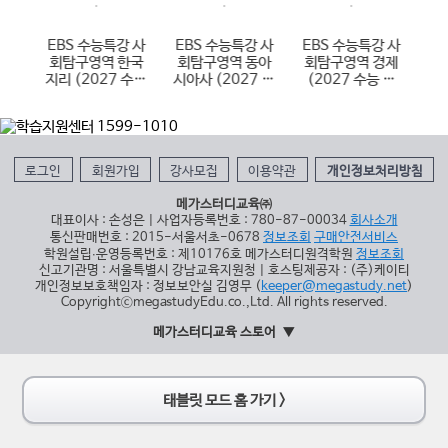
 한
EBS 수능특강 사
EBS 수능특강 사
EBS 수능특강 사
E
국사
회탐구영역 한국
회탐구영역 동아
회탐구영역 경제
학
 대
지리 (2027 수능
시아사 (2027 수
(2027 수능 대
(
대비)
능 대비)
비)
로그인
회원가입
강사모집
이용약관
개인정보처리방침
메가스터디교육㈜
대표이사 : 손성은 | 사업자등록번호 : 780-87-00034
회사소개
통신판매번호 : 2015-서울서초-0678
정보조회
구매안전서비스
학원설립∙운영등록번호 : 제10176호 메가스터디원격학원
정보조회
신고기관명 : 서울특별시 강남교육지원청 | 호스팅제공자 : (주)케이티
개인정보보호책임자 : 정보보안실 김영무 (
keeper@megastudy.net
)
CopyrightⓒmegastudyEdu.co.,Ltd. All rights reserved.
메가스터디교육 스토어
태블릿 모드 홈 가기 >