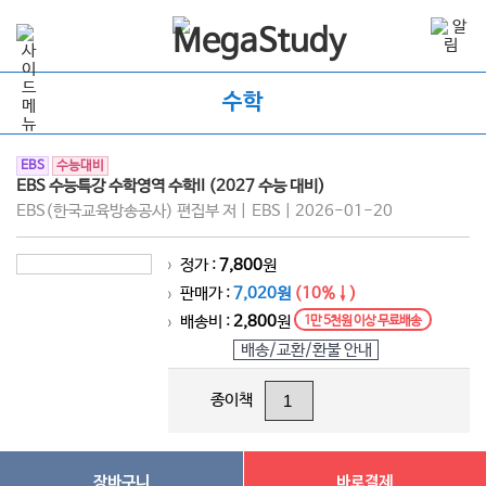
수학
EBS
수능대비
EBS 수능특강 수학영역 수학II (2027 수능 대비)
EBS(한국교육방송공사) 편집부 저 | EBS | 2026-01-20
정가 :
7,800
원
>
판매가 :
7,020원
(10%↓)
>
배송비 :
2,800
원
1만 5천원 이상 무료배송
>
배송/교환/환불 안내
종이책
장바구니
바로결제