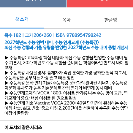
책소개
목차
한줄평
쪽수 182 | 크기 206*260 | ISBN 9788954798242
2027학년도 수능 완벽 대비, 수능 연계교재 <수능특강>
최신 수능 경향과 기출 유형을 반영한 2027학년도 수능 대비 종합 개념서
▶ 수능특강: 교육과정 핵심 내용과 최신 수능 경향을 반영한 수능 대비 필
수 기본서, 2027학년도 수능 시험을 준비하는 학생이라면 반드시 봐야 할
교재
▶ 수능특강 사용설명서: 출제자가 직접 분석한 가장 정확한 첨삭 지도서,
수능특강을 공부하는 가장 쉽고 빠른 방법
▶ 수능특강 문학 연계 기출: 수능특강 문학과의 완벽한 시너지, 수능특강
지문과 유사도가 높은 기출문제로 간접 연계와 비연계 동시 대비
▶ 수능연계교재의 VOCA 1800: 어휘로 판가름 나는 수능 영어 등급, 연
계교재의 중요·핵심 어휘를 한 권으로 완성
▶ 수능연계 기출 Vaccine VOCA 2200: 40일 단기간에 완성하는 수능
어휘 학습, 최고 빈출·중요 어휘 2,200단어를 선별하여 수록한 수능 영단
어장의 끝판왕
이 도서와 같은 시리즈