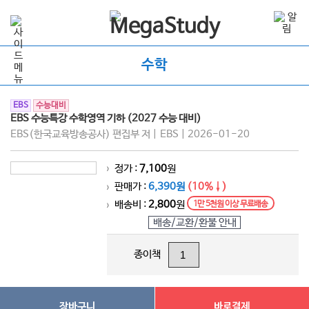
수학
EBS
수능대비
EBS 수능특강 수학영역 기하 (2027 수능 대비)
EBS(한국교육방송공사) 편집부 저 | EBS | 2026-01-20
정가 :
7,100
원
>
판매가 :
6,390원
(10%↓)
>
배송비 :
2,800
원
1만 5천원 이상 무료배송
>
배송/교환/환불 안내
종이책
장바구니
바로결제