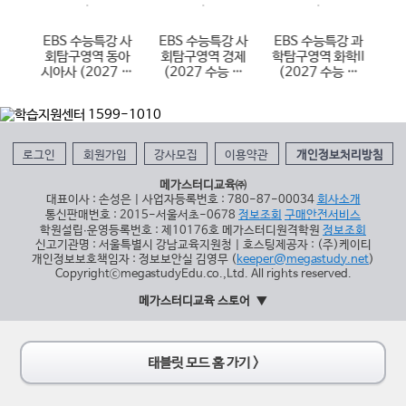
 사
EBS 수능특강 사
EBS 수능특강 사
EBS 수능특강 과
E
한국
회탐구영역 동아
회탐구영역 경제
학탐구영역 화학II
어
 수능
시아사 (2027 수
(2027 수능 대
(2027 수능 대
(
능 대비)
비)
비)
로그인
회원가입
강사모집
이용약관
개인정보처리방침
메가스터디교육㈜
대표이사 : 손성은 | 사업자등록번호 : 780-87-00034
회사소개
통신판매번호 : 2015-서울서초-0678
정보조회
구매안전서비스
학원설립∙운영등록번호 : 제10176호 메가스터디원격학원
정보조회
신고기관명 : 서울특별시 강남교육지원청 | 호스팅제공자 : (주)케이티
개인정보보호책임자 : 정보보안실 김영무 (
keeper@megastudy.net
)
CopyrightⓒmegastudyEdu.co.,Ltd. All rights reserved.
메가스터디교육 스토어
태블릿 모드 홈 가기 >