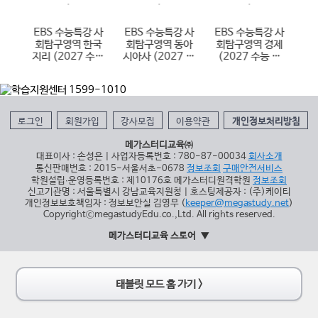
 한
EBS 수능특강 사
EBS 수능특강 사
EBS 수능특강 사
E
국사
회탐구영역 한국
회탐구영역 동아
회탐구영역 경제
학
 대
지리 (2027 수능
시아사 (2027 수
(2027 수능 대
(
대비)
능 대비)
비)
로그인
회원가입
강사모집
이용약관
개인정보처리방침
메가스터디교육㈜
대표이사 : 손성은 | 사업자등록번호 : 780-87-00034
회사소개
통신판매번호 : 2015-서울서초-0678
정보조회
구매안전서비스
학원설립∙운영등록번호 : 제10176호 메가스터디원격학원
정보조회
신고기관명 : 서울특별시 강남교육지원청 | 호스팅제공자 : (주)케이티
개인정보보호책임자 : 정보보안실 김영무 (
keeper@megastudy.net
)
CopyrightⓒmegastudyEdu.co.,Ltd. All rights reserved.
메가스터디교육 스토어
태블릿 모드 홈 가기 >