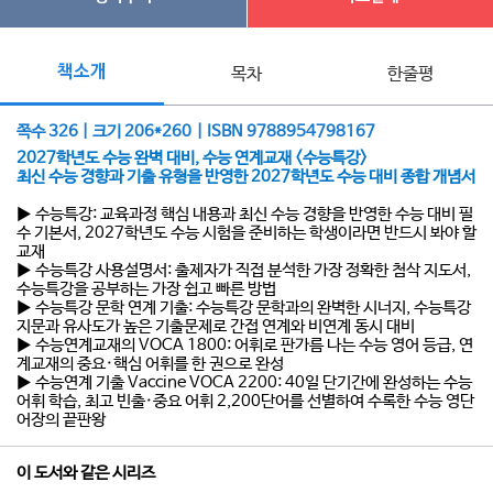
책소개
목차
한줄평
쪽수 326 | 크기 206*260 | ISBN 9788954798167
2027학년도 수능 완벽 대비, 수능 연계교재 <수능특강>
최신 수능 경향과 기출 유형을 반영한 2027학년도 수능 대비 종합 개념서
▶ 수능특강: 교육과정 핵심 내용과 최신 수능 경향을 반영한 수능 대비 필
수 기본서, 2027학년도 수능 시험을 준비하는 학생이라면 반드시 봐야 할
교재
▶ 수능특강 사용설명서: 출제자가 직접 분석한 가장 정확한 첨삭 지도서,
수능특강을 공부하는 가장 쉽고 빠른 방법
▶ 수능특강 문학 연계 기출: 수능특강 문학과의 완벽한 시너지, 수능특강
지문과 유사도가 높은 기출문제로 간접 연계와 비연계 동시 대비
▶ 수능연계교재의 VOCA 1800: 어휘로 판가름 나는 수능 영어 등급, 연
계교재의 중요·핵심 어휘를 한 권으로 완성
▶ 수능연계 기출 Vaccine VOCA 2200: 40일 단기간에 완성하는 수능
어휘 학습, 최고 빈출·중요 어휘 2,200단어를 선별하여 수록한 수능 영단
어장의 끝판왕
이 도서와 같은 시리즈