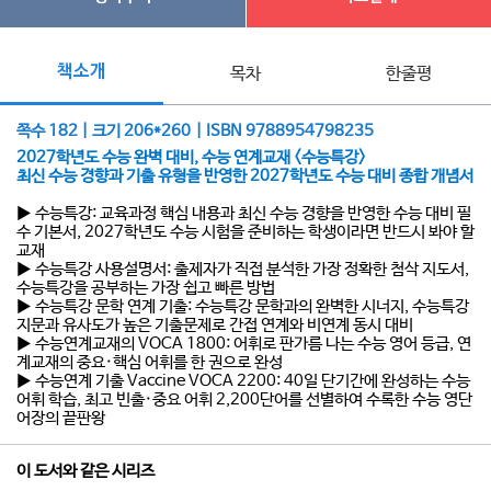
책소개
목차
한줄평
쪽수 182 | 크기 206*260 | ISBN 9788954798235
2027학년도 수능 완벽 대비, 수능 연계교재 <수능특강>
최신 수능 경향과 기출 유형을 반영한 2027학년도 수능 대비 종합 개념서
▶ 수능특강: 교육과정 핵심 내용과 최신 수능 경향을 반영한 수능 대비 필
수 기본서, 2027학년도 수능 시험을 준비하는 학생이라면 반드시 봐야 할
교재
▶ 수능특강 사용설명서: 출제자가 직접 분석한 가장 정확한 첨삭 지도서,
수능특강을 공부하는 가장 쉽고 빠른 방법
▶ 수능특강 문학 연계 기출: 수능특강 문학과의 완벽한 시너지, 수능특강
지문과 유사도가 높은 기출문제로 간접 연계와 비연계 동시 대비
▶ 수능연계교재의 VOCA 1800: 어휘로 판가름 나는 수능 영어 등급, 연
계교재의 중요·핵심 어휘를 한 권으로 완성
▶ 수능연계 기출 Vaccine VOCA 2200: 40일 단기간에 완성하는 수능
어휘 학습, 최고 빈출·중요 어휘 2,200단어를 선별하여 수록한 수능 영단
어장의 끝판왕
이 도서와 같은 시리즈