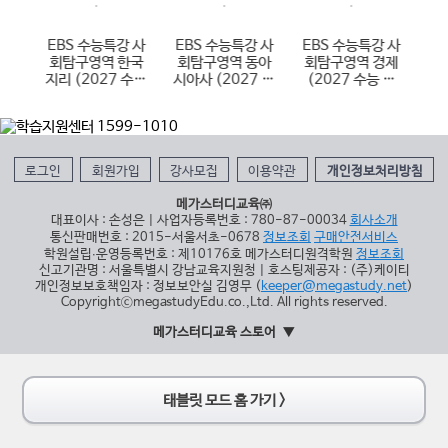
 한
EBS 수능특강 사
EBS 수능특강 사
EBS 수능특강 사
E
국사
회탐구영역 한국
회탐구영역 동아
회탐구영역 경제
학
 대
지리 (2027 수능
시아사 (2027 수
(2027 수능 대
(
대비)
능 대비)
비)
로그인
회원가입
강사모집
이용약관
개인정보처리방침
메가스터디교육㈜
대표이사 : 손성은 | 사업자등록번호 : 780-87-00034
회사소개
통신판매번호 : 2015-서울서초-0678
정보조회
구매안전서비스
학원설립∙운영등록번호 : 제10176호 메가스터디원격학원
정보조회
신고기관명 : 서울특별시 강남교육지원청 | 호스팅제공자 : (주)케이티
개인정보보호책임자 : 정보보안실 김영무 (
keeper@megastudy.net
)
CopyrightⓒmegastudyEdu.co.,Ltd. All rights reserved.
메가스터디교육 스토어
태블릿 모드 홈 가기 >