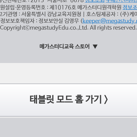
통신판매번호 : 2015-서울서초-0678
정보조회
구매안전서비
원설립∙운영등록번호 : 제10176호 메가스터디원격학원
정보
고기관명 : 서울특별시 강남교육지원청 | 호스팅제공자 : (주)케
정보보호책임자 : 정보보안실 김영무 (
keeper@megastudy.
CopyrightⓒmegastudyEdu.co.,Ltd. All rights reserved.
메가스터디교육 스토어
태블릿 모드 홈 가기 >