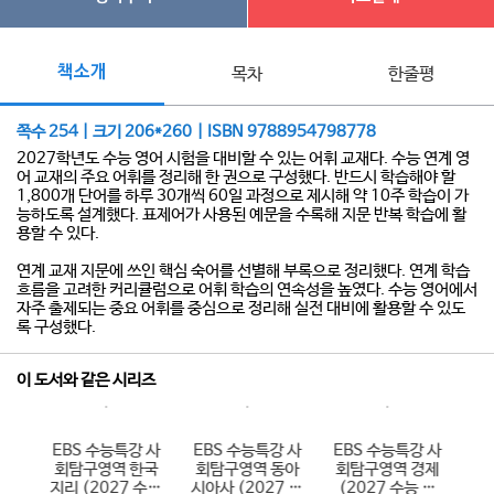
책소개
목차
한줄평
쪽수 254 | 크기 206*260 | ISBN 9788954798778
2027학년도 수능 영어 시험을 대비할 수 있는 어휘 교재다. 수능 연계 영
어 교재의 주요 어휘를 정리해 한 권으로 구성했다. 반드시 학습해야 할
1,800개 단어를 하루 30개씩 60일 과정으로 제시해 약 10주 학습이 가
능하도록 설계했다. 표제어가 사용된 예문을 수록해 지문 반복 학습에 활
용할 수 있다.
연계 교재 지문에 쓰인 핵심 숙어를 선별해 부록으로 정리했다. 연계 학습
흐름을 고려한 커리큘럼으로 어휘 학습의 연속성을 높였다. 수능 영어에서
자주 출제되는 중요 어휘를 중심으로 정리해 실전 대비에 활용할 수 있도
록 구성했다.
이 도서와 같은 시리즈
 한
EBS 수능특강 사
EBS 수능특강 사
EBS 수능특강 사
E
국사
회탐구영역 한국
회탐구영역 동아
회탐구영역 경제
학
 대
지리 (2027 수능
시아사 (2027 수
(2027 수능 대
(