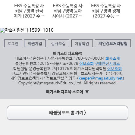
 한
EBS 수능특강 사
EBS 수능특강 사
EBS 수능특강 사
E
국사
회탐구영역 한국
회탐구영역 동아
회탐구영역 경제
학
 대
지리 (2027 수능
시아사 (2027 수
(2027 수능 대
(
대비)
능 대비)
비)
로그인
회원가입
강사모집
이용약관
개인정보처리방침
메가스터디교육㈜
대표이사 : 손성은 | 사업자등록번호 : 780-87-00034
회사소개
통신판매번호 : 2015-서울서초-0678
정보조회
구매안전서비스
학원설립∙운영등록번호 : 제10176호 메가스터디원격학원
정보조회
신고기관명 : 서울특별시 강남교육지원청 | 호스팅제공자 : (주)케이티
개인정보보호책임자 : 정보보안실 김영무 (
keeper@megastudy.net
)
CopyrightⓒmegastudyEdu.co.,Ltd. All rights reserved.
메가스터디교육 스토어
태블릿 모드 홈 가기 >