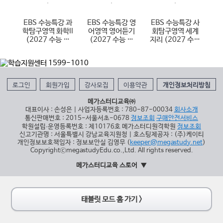
 사
EBS 수능특강 과
EBS 수능특강 영
EBS 수능특강 사
EB
제
학탐구영역 화학II
어영역 영어듣기
회탐구영역 세계
학
대
(2027 수능 대
(2027 수능 대
지리 (2027 수능
(
비)
비)
대비)
로그인
회원가입
강사모집
이용약관
개인정보처리방침
메가스터디교육㈜
대표이사 : 손성은 | 사업자등록번호 : 780-87-00034
회사소개
통신판매번호 : 2015-서울서초-0678
정보조회
구매안전서비스
학원설립∙운영등록번호 : 제10176호 메가스터디원격학원
정보조회
신고기관명 : 서울특별시 강남교육지원청 | 호스팅제공자 : (주)케이티
개인정보보호책임자 : 정보보안실 김영무 (
keeper@megastudy.net
)
CopyrightⓒmegastudyEdu.co.,Ltd. All rights reserved.
메가스터디교육 스토어
태블릿 모드 홈 가기 >