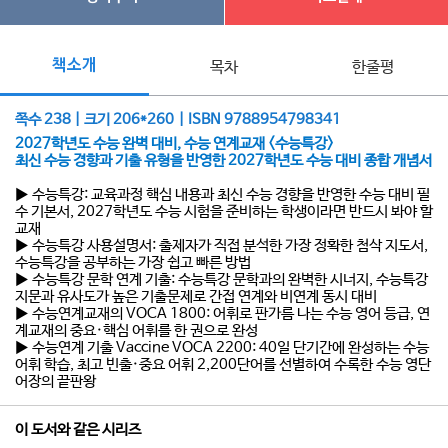
책소개
목차
한줄평
쪽수 238 | 크기 206*260 | ISBN 9788954798341
2027학년도 수능 완벽 대비, 수능 연계교재 <수능특강>
최신 수능 경향과 기출 유형을 반영한 2027학년도 수능 대비 종합 개념서
▶ 수능특강: 교육과정 핵심 내용과 최신 수능 경향을 반영한 수능 대비 필
수 기본서, 2027학년도 수능 시험을 준비하는 학생이라면 반드시 봐야 할
교재
▶ 수능특강 사용설명서: 출제자가 직접 분석한 가장 정확한 첨삭 지도서,
수능특강을 공부하는 가장 쉽고 빠른 방법
▶ 수능특강 문학 연계 기출: 수능특강 문학과의 완벽한 시너지, 수능특강
지문과 유사도가 높은 기출문제로 간접 연계와 비연계 동시 대비
▶ 수능연계교재의 VOCA 1800: 어휘로 판가름 나는 수능 영어 등급, 연
계교재의 중요·핵심 어휘를 한 권으로 완성
▶ 수능연계 기출 Vaccine VOCA 2200: 40일 단기간에 완성하는 수능
어휘 학습, 최고 빈출·중요 어휘 2,200단어를 선별하여 수록한 수능 영단
어장의 끝판왕
이 도서와 같은 시리즈