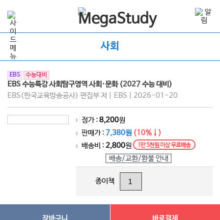
사회
EBS
수능대비
EBS 수능특강 사회탐구영역 사회·문화 (2027 수능 대비)
EBS(한국교육방송공사) 편집부 저 | EBS | 2026-01-20
정가 :
8,200
원
>
판매가 :
7,380원
(10%↓)
>
배송비 :
2,800
원
1만 5천원 이상 무료배송
>
배송/교환/환불 안내
종이책
장바구니
바로결제