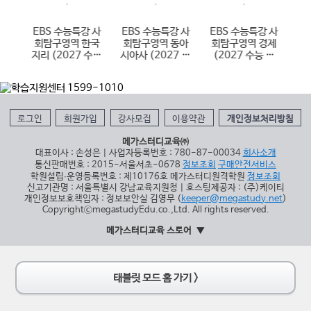
 한
EBS 수능특강 사
EBS 수능특강 사
EBS 수능특강 사
E
국사
회탐구영역 한국
회탐구영역 동아
회탐구영역 경제
학
 대
지리 (2027 수능
시아사 (2027 수
(2027 수능 대
(
대비)
능 대비)
비)
로그인
회원가입
강사모집
이용약관
개인정보처리방침
메가스터디교육㈜
대표이사 : 손성은 | 사업자등록번호 : 780-87-00034
회사소개
통신판매번호 : 2015-서울서초-0678
정보조회
구매안전서비스
학원설립∙운영등록번호 : 제10176호 메가스터디원격학원
정보조회
신고기관명 : 서울특별시 강남교육지원청 | 호스팅제공자 : (주)케이티
개인정보보호책임자 : 정보보안실 김영무 (
keeper@megastudy.net
)
CopyrightⓒmegastudyEdu.co.,Ltd. All rights reserved.
메가스터디교육 스토어
태블릿 모드 홈 가기 >