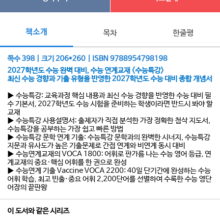
책소개
목차
한줄평
쪽수 398 | 크기 206*260 | ISBN 9788954798198
2027학년도 수능 완벽 대비, 수능 연계교재 <수능특강>
최신 수능 경향과 기출 유형을 반영한 2027학년도 수능 대비 종합 개념서
▶ 수능특강: 교육과정 핵심 내용과 최신 수능 경향을 반영한 수능 대비 필
수 기본서, 2027학년도 수능 시험을 준비하는 학생이라면 반드시 봐야 할
교재
▶ 수능특강 사용설명서: 출제자가 직접 분석한 가장 정확한 첨삭 지도서,
수능특강을 공부하는 가장 쉽고 빠른 방법
▶ 수능특강 문학 연계 기출: 수능특강 문학과의 완벽한 시너지, 수능특강
지문과 유사도가 높은 기출문제로 간접 연계와 비연계 동시 대비
▶ 수능연계교재의 VOCA 1800: 어휘로 판가름 나는 수능 영어 등급, 연
계교재의 중요·핵심 어휘를 한 권으로 완성
▶ 수능연계 기출 Vaccine VOCA 2200: 40일 단기간에 완성하는 수능
어휘 학습, 최고 빈출·중요 어휘 2,200단어를 선별하여 수록한 수능 영단
어장의 끝판왕
이 도서와 같은 시리즈