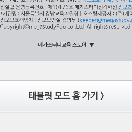
통신판매번호 : 2015-서울서초-0678
정보조회
구매안전서비
원설립∙운영등록번호 : 제10176호 메가스터디원격학원
정보
고기관명 : 서울특별시 강남교육지원청 | 호스팅제공자 : (주)케
정보보호책임자 : 정보보안실 김영무 (
keeper@megastudy.
CopyrightⓒmegastudyEdu.co.,Ltd. All rights reserved.
메가스터디교육 스토어
태블릿 모드 홈 가기 >