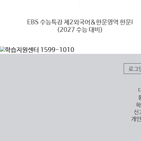
027
EBS 수능특강 제2외국어&한문영역 한문I
(2027 수능 대비)
로그
학
신
개인