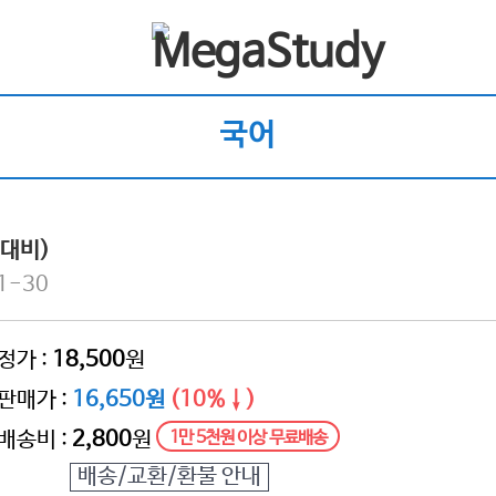
국어
 대비)
1-30
정가 :
18,500
원
판매가 :
16,650원
(10%↓)
배송비 :
2,800
원
1만 5천원 이상 무료배송
배송/교환/환불 안내