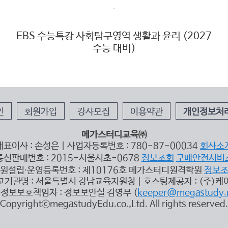
EBS 수능특강 사회탐구영역 생활과 윤리 (2027
수능 대비)
인
회원가입
강사모집
이용약관
개인정보처
메가스터디교육㈜
대표이사 : 손성은 | 사업자등록번호 : 780-87-00034
회사소
통신판매번호 : 2015-서울서초-0678
정보조회
구매안전서비
원설립∙운영등록번호 : 제10176호 메가스터디원격학원
정보
고기관명 : 서울특별시 강남교육지원청 | 호스팅제공자 : (주)케
정보보호책임자 : 정보보안실 김영무 (
keeper@megastudy.
CopyrightⓒmegastudyEdu.co.,Ltd. All rights reserved.