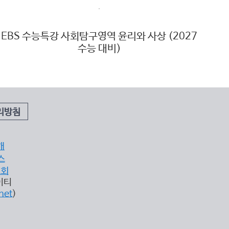
EBS 수능특강 사회탐구영역 윤리와 사상 (2027
E
수능 대비)
리방침
개
스
조회
이티
net
)