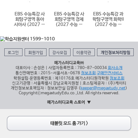
 사
EBS 수능특강 사
EBS 수능특강 사
EBS 수능특강 과
E
한국
회탐구영역 동아
회탐구영역 경제
학탐구영역 화학II
어
 수능
시아사 (2027 수
(2027 수능 대
(2027 수능 대
(
능 대비)
비)
비)
로그인
회원가입
강사모집
이용약관
개인정보처리방침
메가스터디교육㈜
대표이사 : 손성은 | 사업자등록번호 : 780-87-00034
회사소개
통신판매번호 : 2015-서울서초-0678
정보조회
구매안전서비스
학원설립∙운영등록번호 : 제10176호 메가스터디원격학원
정보조회
신고기관명 : 서울특별시 강남교육지원청 | 호스팅제공자 : (주)케이티
개인정보보호책임자 : 정보보안실 김영무 (
keeper@megastudy.net
)
CopyrightⓒmegastudyEdu.co.,Ltd. All rights reserved.
메가스터디교육 스토어
태블릿 모드 홈 가기 >