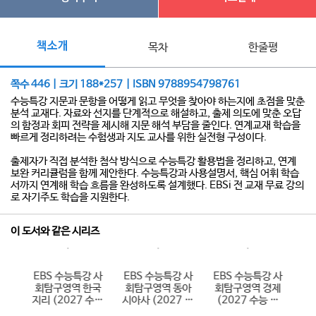
책소개
목차
한줄평
쪽수 446 | 크기 188*257 | ISBN 9788954798761
수능특강 지문과 문항을 어떻게 읽고 무엇을 찾아야 하는지에 초점을 맞춘
분석 교재다. 자료와 선지를 단계적으로 해설하고, 출제 의도에 맞춘 오답
의 함정과 회피 전략을 제시해 지문 해석 부담을 줄인다. 연계교재 학습을
빠르게 정리하려는 수험생과 지도 교사를 위한 실전형 구성이다.
출제자가 직접 분석한 첨삭 방식으로 수능특강 활용법을 정리하고, 연계
보완 커리큘럼을 함께 제안한다. 수능특강과 사용설명서, 핵심 어휘 학습
서까지 연계해 학습 흐름을 완성하도록 설계했다. EBSi 전 교재 무료 강의
로 자기주도 학습을 지원한다.
이 도서와 같은 시리즈
 한
EBS 수능특강 사
EBS 수능특강 사
EBS 수능특강 사
E
국사
회탐구영역 한국
회탐구영역 동아
회탐구영역 경제
학
 대
지리 (2027 수능
시아사 (2027 수
(2027 수능 대
(
대비)
능 대비)
비)