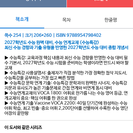
책소개
목차
한줄평
쪽수 254 | 크기 206*260 | ISBN 9788954798402
2027학년도 수능 완벽 대비, 수능 연계교재 <수능특강>
최신 수능 경향과 기출 유형을 반영한 2027학년도 수능 대비 종합 개념서
▶ 수능특강: 교육과정 핵심 내용과 최신 수능 경향을 반영한 수능 대비 필
수 기본서, 2027학년도 수능 시험을 준비하는 학생이라면 반드시 봐야 할
교재
▶ 수능특강 사용설명서: 출제자가 직접 분석한 가장 정확한 첨삭 지도서,
수능특강을 공부하는 가장 쉽고 빠른 방법
▶ 수능특강 문학 연계 기출: 수능특강 문학과의 완벽한 시너지, 수능특강
지문과 유사도가 높은 기출문제로 간접 연계와 비연계 동시 대비
▶ 수능연계교재의 VOCA 1800: 어휘로 판가름 나는 수능 영어 등급, 연
계교재의 중요·핵심 어휘를 한 권으로 완성
▶ 수능연계 기출 Vaccine VOCA 2200: 40일 단기간에 완성하는 수능
어휘 학습, 최고 빈출·중요 어휘 2,200단어를 선별하여 수록한 수능 영단
어장의 끝판왕
이 도서와 같은 시리즈