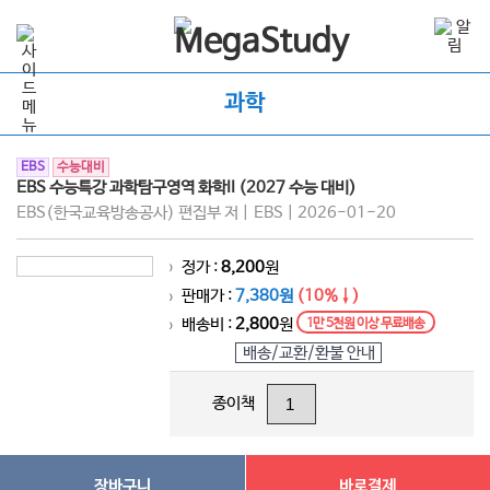
과학
EBS
수능대비
EBS 수능특강 과학탐구영역 화학II (2027 수능 대비)
EBS(한국교육방송공사) 편집부 저 | EBS | 2026-01-20
정가 :
8,200
원
>
판매가 :
7,380원
(10%↓)
>
배송비 :
2,800
원
1만 5천원 이상 무료배송
>
배송/교환/환불 안내
종이책
장바구니
바로결제