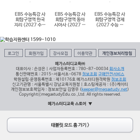
 한
EBS 수능특강 사
EBS 수능특강 사
EBS 수능특강 사
E
국사
회탐구영역 한국
회탐구영역 동아
회탐구영역 경제
어
 대
지리 (2027 수능
시아사 (2027 수
(2027 수능 대
(
대비)
능 대비)
비)
로그인
회원가입
강사모집
이용약관
개인정보처리방침
메가스터디교육㈜
대표이사 : 손성은 | 사업자등록번호 : 780-87-00034
회사소개
통신판매번호 : 2015-서울서초-0678
정보조회
구매안전서비스
학원설립∙운영등록번호 : 제10176호 메가스터디원격학원
정보조회
신고기관명 : 서울특별시 강남교육지원청 | 호스팅제공자 : (주)케이티
개인정보보호책임자 : 정보보안실 김영무 (
keeper@megastudy.net
)
CopyrightⓒmegastudyEdu.co.,Ltd. All rights reserved.
메가스터디교육 스토어
태블릿 모드 홈 가기 >