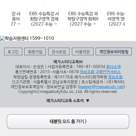
EBS 수능특강 사
EBS 수능특강 과
EBS 수능특강 영
EBS 
회탐구영역 경제
학탐구영역 화학II
어영역 영어듣기
회탐구
(2027 수능 대
(2027 수능 대
(2027 수능 대
지리 (
비)
비)
비)
로그인
회원가입
강사모집
이용약관
개인정보처리방침
메가스터디교육㈜
대표이사 : 손성은 | 사업자등록번호 : 780-87-00034
회사소개
통신판매번호 : 2015-서울서초-0678
정보조회
구매안전서비스
학원설립∙운영등록번호 : 제10176호 메가스터디원격학원
정보조회
신고기관명 : 서울특별시 강남교육지원청 | 호스팅제공자 : (주)케이티
개인정보보호책임자 : 정보보안실 김영무 (
keeper@megastudy.net
)
CopyrightⓒmegastudyEdu.co.,Ltd. All rights reserved.
메가스터디교육 스토어
태블릿 모드 홈 가기 >