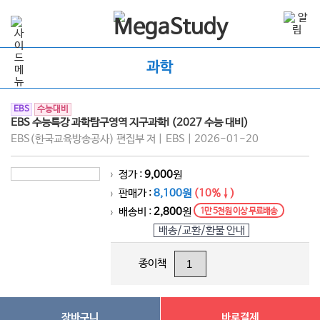
과학
EBS
수능대비
EBS 수능특강 과학탐구영역 지구과학I (2027 수능 대비)
EBS(한국교육방송공사) 편집부 저 | EBS | 2026-01-20
정가 :
9,000
원
>
판매가 :
8,100원
(10%↓)
>
배송비 :
2,800
원
1만 5천원 이상 무료배송
>
배송/교환/환불 안내
종이책
장바구니
바로결제