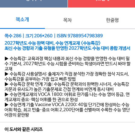
책소개
목차
한줄평
쪽수 286 | 크기 206*260 | ISBN 9788954798389
2027학년도 수능 완벽 대비, 수능 연계교재 <수능특강>
최신 수능 경향과 기출 유형을 반영한 2027학년도 수능 대비 종합 개념서
▶ 수능특강: 교육과정 핵심 내용과 최신 수능 경향을 반영한 수능 대비 필
수 기본서, 2027학년도 수능 시험을 준비하는 학생이라면 반드시 봐야 할
교재
▶ 수능특강 사용설명서: 출제자가 직접 분석한 가장 정확한 첨삭 지도서,
수능특강을 공부하는 가장 쉽고 빠른 방법
▶ 수능특강 문학 연계 기출: 수능특강 문학과의 완벽한 시너지, 수능특강
지문과 유사도가 높은 기출문제로 간접 연계와 비연계 동시 대비
▶ 수능연계교재의 VOCA 1800: 어휘로 판가름 나는 수능 영어 등급, 연
계교재의 중요·핵심 어휘를 한 권으로 완성
▶ 수능연계 기출 Vaccine VOCA 2200: 40일 단기간에 완성하는 수능
어휘 학습, 최고 빈출·중요 어휘 2,200단어를 선별하여 수록한 수능 영단
어장의 끝판왕
이 도서와 같은 시리즈