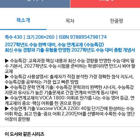
책소개
목차
한줄평
쪽수 430 | 크기 206*260 | ISBN 9788954798174
2027학년도 수능 완벽 대비, 수능 연계교재 <수능특강>
최신 수능 경향과 기출 유형을 반영한 2027학년도 수능 대비 종합 개념서
▶ 수능특강: 교육과정 핵심 내용과 최신 수능 경향을 반영한 수능 대비 필
수 기본서, 2027학년도 수능 시험을 준비하는 학생이라면 반드시 봐야 할
교재
▶ 수능특강 사용설명서: 출제자가 직접 분석한 가장 정확한 첨삭 지도서,
수능특강을 공부하는 가장 쉽고 빠른 방법
▶ 수능특강 문학 연계 기출: 수능특강 문학과의 완벽한 시너지, 수능특강
지문과 유사도가 높은 기출문제로 간접 연계와 비연계 동시 대비
▶ 수능연계교재의 VOCA 1800: 어휘로 판가름 나는 수능 영어 등급, 연
계교재의 중요·핵심 어휘를 한 권으로 완성
▶ 수능연계 기출 Vaccine VOCA 2200: 40일 단기간에 완성하는 수능
어휘 학습, 최고 빈출·중요 어휘 2,200단어를 선별하여 수록한 수능 영단
어장의 끝판왕
이 도서와 같은 시리즈