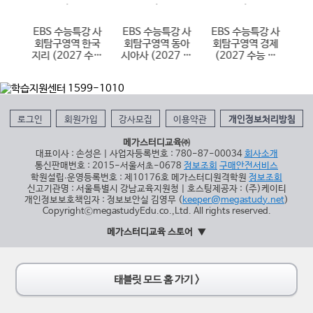
 한
EBS 수능특강 사
EBS 수능특강 사
EBS 수능특강 사
E
국사
회탐구영역 한국
회탐구영역 동아
회탐구영역 경제
학
 대
지리 (2027 수능
시아사 (2027 수
(2027 수능 대
(
대비)
능 대비)
비)
로그인
회원가입
강사모집
이용약관
개인정보처리방침
메가스터디교육㈜
대표이사 : 손성은 | 사업자등록번호 : 780-87-00034
회사소개
통신판매번호 : 2015-서울서초-0678
정보조회
구매안전서비스
학원설립∙운영등록번호 : 제10176호 메가스터디원격학원
정보조회
신고기관명 : 서울특별시 강남교육지원청 | 호스팅제공자 : (주)케이티
개인정보보호책임자 : 정보보안실 김영무 (
keeper@megastudy.net
)
CopyrightⓒmegastudyEdu.co.,Ltd. All rights reserved.
메가스터디교육 스토어
태블릿 모드 홈 가기 >