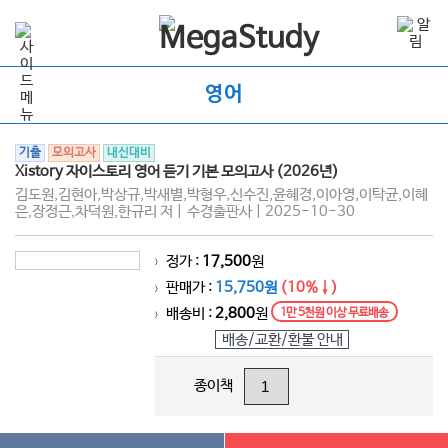
영어
기출
모의고사
내신대비
Xistory 자이스토리 영어 듣기 기본 모의고사 (2026년)
김도원,김현아,박상규,박새별,박형우,신수진,윤혜경,이아영,이탁균,이혜
은,장정근,차덕원,한규리 저 | 수경출판사 | 2025-10-30
정가 :
17,500
원
>
판매가 :
15,750원
(10%↓)
>
배송비 :
2,800
원
1만 5천원 이상 무료배송
>
배송/교환/환불 안내
종이책