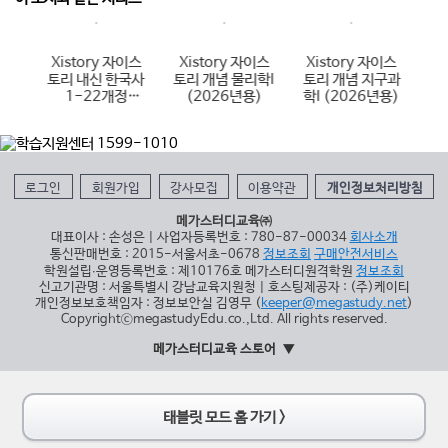
이스
Xistory 자이스
Xistory 자이스
Xistory 자이스
X
국어
토리 내신 한국사
토리 개념 물리학I
토리 개념 지구과
토
6년
1-22개정
(2026년용)
학I (2026년용)
(
(2026년용)
로그인
회원가입
강사모집
이용약관
개인정보처리방침
메가스터디교육㈜
대표이사 : 손성은 | 사업자등록번호 : 780-87-00034
회사소개
통신판매번호 : 2015-서울서초-0678
정보조회
구매안전서비스
학원설립∙운영등록번호 : 제10176호 메가스터디원격학원
정보조회
신고기관명 : 서울특별시 강남교육지원청 | 호스팅제공자 : (주)케이티
개인정보보호책임자 : 정보보안실 김영무 (
keeper@megastudy.net
)
CopyrightⓒmegastudyEdu.co.,Ltd. All rights reserved.
메가스터디교육 스토어
태블릿 모드 홈 가기 >