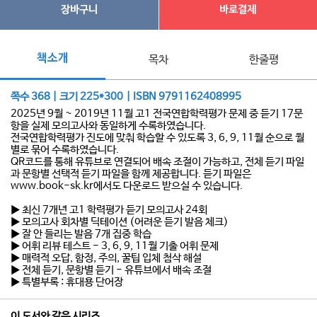
장바구니
바로결제
책소개
목차
한줄평
쪽수 368 | 크기 225*300 | ISBN 9791162408995
2025년 9월 ~ 2019년 11월 고1 전국연합학력평가 문제 중 듣기 17문
항을 실제 모의고사와 동일하게 수록하였습니다.
전국연합학력평가 진도에 맞춰 학습할 수 있도록 3, 6, 9, 11월 순으로 월
별로 묶어 수록하였습니다.
QR코드를 통해 유튜브로 연결되어 배속 조절이 가능하고, 전체 듣기 파일
과 문항별 선택적 듣기 파일을 함께 제공합니다. 듣기 파일은
www.book-sk.kr에서도 다운로드 받으실 수 있습니다.
▶ 최신 7개년 고1 학력평가 듣기 모의고사 24회
▶ 모의고사 회차별 딕테이션 (어려운 듣기 발음 체크)
▶ 잘 안 들리는 발음 7개 집중 학습
▶ 어휘 리뷰 테스트 - 3, 6, 9, 11월 기출 어휘 문제
▶ 매력적 오답, 함정, 주의, 꿀팁 입체 첨삭 해설
▶ 전체 듣기, 문항별 듣기 - 유튜브에서 배속 조절
▶ 특별부록 : 휴대용 단어장
이 도서와 같은 시리즈