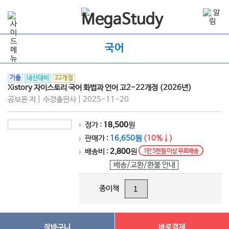
국어
기출
내신대비
22개정
Xistory 자이스토리 국어 화법과 언어 고2-22개정 (2026년)
공보윤 저 | 수경출판사 | 2025-11-20
정가 :
18,500
원
>
판매가 :
16,650원
(10%↓)
>
배송비 :
2,800
원
1만 5천원 이상 무료배송
>
배송/교환/환불 안내
종이책
장바구니
바로결제