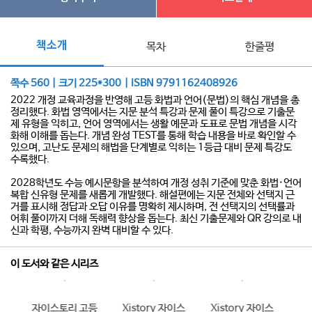
책소개
목차
한줄평
쪽수 560 | 크기 225*300 | ISBN 9791162408926
2022 개정 교육과정을 반영해 고등 화법과 언어(문법)의 핵심 개념을 총
정리했다. 화법 영역에서는 지문 분석 특강과 문제 풀이 특강으로 기출문
제 유형을 익히고, 언어 영역에서는 생활 예문과 도표로 문법 개념을 시각
화해 이해를 돕는다. 개념 완성 TEST를 통해 학습 내용을 바로 확인할 수
있으며, 고난도 문제의 해법을 단계별로 익히는 1등급 대비 문제 특강도
수록했다.
2028학년도 수능 예시문항을 분석하여 개정 성취 기준에 맞춘 화법·언어
복합 신유형 문제를 새롭게 개발했다. 해설편에는 지문 전체와 선택지 근
거를 표시해 정답과 오답 이유를 명확히 제시하며, 전 선택지의 선택률과
어휘 풀이까지 더해 독해력 향상을 돕는다. 최신 기출문제와 QR 강의로 내
신과 학평, 수능까지 완벽 대비할 수 있다.
이 도서와 같은 시리즈
자이스토리 고등
Xistory 자이스
Xistory 자이스
Xistory 