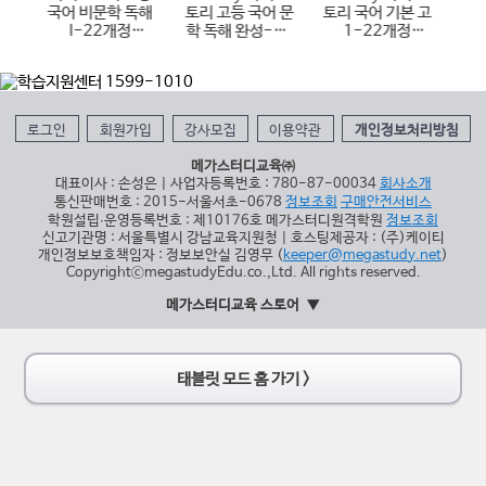
어 비문학 독해
토리 고등 국어 문
토리 국어 기본 고
토리 지구과학
I-22개정
학 독해 완성-22
1-22개정
(2027 수능
(2026년용)
개정 (2026년)
(2026년)
비)
로그인
회원가입
강사모집
이용약관
개인정보처리방침
메가스터디교육㈜
대표이사 : 손성은 | 사업자등록번호 : 780-87-00034
회사소개
통신판매번호 : 2015-서울서초-0678
정보조회
구매안전서비스
학원설립∙운영등록번호 : 제10176호 메가스터디원격학원
정보조회
신고기관명 : 서울특별시 강남교육지원청 | 호스팅제공자 : (주)케이티
개인정보보호책임자 : 정보보안실 김영무 (
keeper@megastudy.net
)
CopyrightⓒmegastudyEdu.co.,Ltd. All rights reserved.
메가스터디교육 스토어
태블릿 모드 홈 가기 >