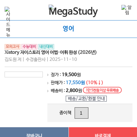
영어
모의고사
수능대비
내신대비
Xistory 자이스토리 영어 어법·어휘 완성 (2026년)
김도원 저 | 수경출판사 | 2025-11-10
정가 :
19,500
원
>
판매가 :
17,550원
(10%↓)
>
배송비 :
2,800
원
1만 5천원 이상 무료배송
>
배송/교환/환불 안내
종이책
장바구니
바로결제