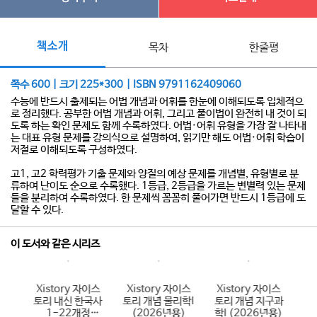
책소개
목차
한줄평
쪽수 600 | 크기 225*300 | ISBN 9791162409060
수능에 반드시 출제되는 어법 개념과 어휘를 한눈에 이해되도록 입체적으
로 정리했다. 공부한 어법 개념과 어휘, 그리고 풀이법이 완전히 내 것이 되
도록 하는 확인 문제도 함께 수록하였다. 어법·어휘 유형을 가장 잘 나타내
는 대표 유형 문제를 강의식으로 설명하여, 읽기만 해도 어법·어휘 학습이
저절로 이해되도록 구성하였다.
고1, 고2 학력평가 기출 문제와 양질의 예상 문제를 개념별, 유형별로 분
류하여 난이도 순으로 수록했다. 1등급, 2등급을 가르는 변별력 있는 문제
들을 분리하여 수록하였다. 한 문제씩 꼼꼼히 풀어가면 반드시 1등급에 도
달할 수 있다.
이 도서와 같은 시리즈
이스
Xistory 자이스
Xistory 자이스
Xistory 자이스
X
국어
토리 내신 한국사
토리 개념 물리학I
토리 개념 지구과
토
6년
1-22개정
(2026년용)
학I (2026년용)
(