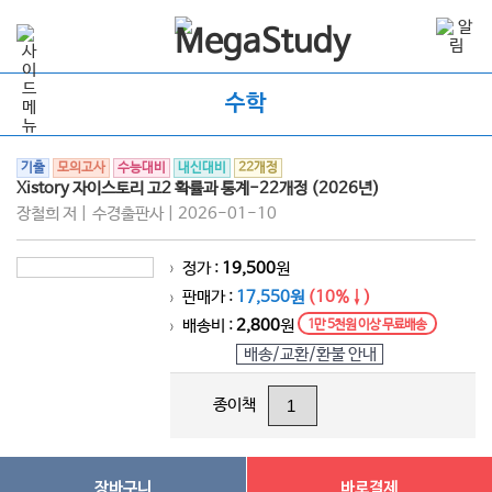
수학
기출
모의고사
수능대비
내신대비
22개정
Xistory 자이스토리 고2 확률과 통계-22개정 (2026년)
장철희 저 | 수경출판사 | 2026-01-10
정가 :
19,500
원
>
판매가 :
17,550원
(10%↓)
>
배송비 :
2,800
원
1만 5천원 이상 무료배송
>
배송/교환/환불 안내
종이책
장바구니
바로결제