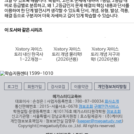
크할 수 있도록 해줍니다. 특별히, 고난도 문제에 대하여 1등급, 2등급 대
비로 등급별로 분류하고, 왜 1,2등급인지 문제 해결의 핵심 내용과 단서를
이용하여 한 단계 발전시켜 생각할 수 있도록 단서, 개념, 유형, 발상, 적용,
해결 등으로 구분지어 더욱 자세하고 깊이 있게 학습할 수 있습니다.
이 도서와 같은 시리즈
이스
Xistory 자이스
Xistory 자이스
Xistory 자이스
X
국어
토리 내신 한국사
토리 개념 물리학I
토리 개념 지구과
토
6년
1-22개정
(2026년용)
학I (2026년용)
(
(2026년용)
로그인
회원가입
강사모집
이용약관
개인정보처리방침
메가스터디교육㈜
대표이사 : 손성은 | 사업자등록번호 : 780-87-00034
회사소개
통신판매번호 : 2015-서울서초-0678
정보조회
구매안전서비스
학원설립∙운영등록번호 : 제10176호 메가스터디원격학원
정보조회
신고기관명 : 서울특별시 강남교육지원청 | 호스팅제공자 : (주)케이티
개인정보보호책임자 : 정보보안실 김영무 (
keeper@megastudy.net
)
CopyrightⓒmegastudyEdu.co.,Ltd. All rights reserved.