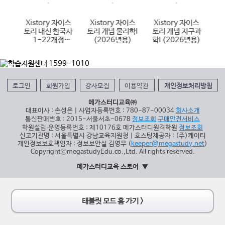
이스
Xistory 자이스
Xistory 자이스
Xistory 자이스
X
국어
토리 내신 한국사
토리 개념 물리학I
토리 개념 지구과
토
6년
1-22개정
(2026년용)
학I (2026년용)
(
(2026년용)
로그인
회원가입
강사모집
이용약관
개인정보처리방침
메가스터디교육㈜
대표이사 : 손성은 | 사업자등록번호 : 780-87-00034
회사소개
통신판매번호 : 2015-서울서초-0678
정보조회
구매안전서비스
학원설립∙운영등록번호 : 제10176호 메가스터디원격학원
정보조회
신고기관명 : 서울특별시 강남교육지원청 | 호스팅제공자 : (주)케이티
개인정보보호책임자 : 정보보안실 김영무 (
keeper@megastudy.net
)
CopyrightⓒmegastudyEdu.co.,Ltd. All rights reserved.
메가스터디교육 스토어
태블릿 모드 홈 가기 >