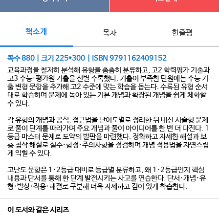
책소개
목차
한줄평
쪽수 880 | 크기 225*300 | ISBN 9791162409152
교육과정을 철저히 분석해 유형을 촘촘히 분류하고, 고2 학력평가 기출과
고3 수능·평가원 기출을 선별 수록했다. 기출이 부족한 단원에는 수능 기
출 변형 문항을 추가해 고2 수준에 맞는 학습을 돕는다. 수록된 유형 순서
대로 학습하며 문제에 녹아 있는 기본 개념과 확장된 개념을 쉽게 체화할
수 있다.
각 유형의 개념과 공식, 접근법을 난이도별로 정리한 뒤 내신 서술형 문제
로 풀이 단계를 따라가며 주요 개념과 풀이 아이디어를 한 번 더 다진다. 1
등급 마스터 문제로 도약의 발판을 마련했다. 정확하고 자세한 해설과 보
충 첨삭 해설로 실수·함정·주의사항을 점검하며 개념 적용법을 자연스럽
게 익힐 수 있다.
고난도 문항은 1·2등급 대비로 등급별 분류하고, 왜 1·2등급인지 핵심
내용과 단서를 통해 한 단계 발전시키는 사고를 연습한다. 단서·개념·유
형·발상·적용·해결로 구분해 더욱 자세하고 깊이 있게 학습한다.
이 도서와 같은 시리즈