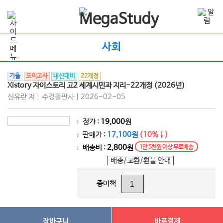
사회
기출
모의고사
내신대비
22개정
Xistory 자이스토리 고2 세계시민과 지리-22개정 (2026년)
신유란 저 | 수경출판사 | 2026-02-05
정가 :
19,000
원
>
판매가 :
17,100원
(10%↓)
>
배송비 :
2,800
원
1만 5천원 이상 무료배송
>
배송/교환/환불 안내
종이책
장바구니
바로결제