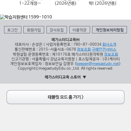
6년
1-22개정
(2026년용)
학I (2026년용)
(
(2026년용)
로그인
회원가입
강사모집
이용약관
개인정보처리방침
메가스터디교육㈜
대표이사 : 손성은 | 사업자등록번호 : 780-87-00034
회사소개
통신판매번호 : 2015-서울서초-0678
정보조회
구매안전서비스
학원설립∙운영등록번호 : 제10176호 메가스터디원격학원
정보조회
신고기관명 : 서울특별시 강남교육지원청 | 호스팅제공자 : (주)케이티
개인정보보호책임자 : 정보보안실 김영무 (
keeper@megastudy.net
)
CopyrightⓒmegastudyEdu.co.,Ltd. All rights reserved.
메가스터디교육 스토어
태블릿 모드 홈 가기 >