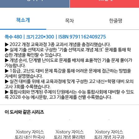
책소개
목차
한줄평
쪽수 480 | 크기 220*300 | ISBN 9791162409275
▶ 2022 개정 교육과정 3종 교과서 개념을 총정리했습니다.
▶ 실제 기출 선택지로 구성한 ‘기출 선택지로 개념 체크’ 문제를 통해 학
습한 개념을 확인할 수 있습니다.
▶ 개념 순서, 단계별 난이도로 문제를 배치해 효율적인 기출 문제 풀이가
가능합니다.
▶ 1등급, 고난도 대비 문제 특강을 통해 어려운 문제에 접근하는 방법을
자세히 설명했습니다.
▶ 실전 대비를 위해 새 교육과정에 맞게 구성한 고2 내신+학평 대비 모의
고사 3회를 수록했습니다.
▶ 통합사회와 연계된 주제의 단원에서는 수능 통합사회에 대비할 수 있도
록 2028 수능 예시문항, 고3 기출문제를 선별 수록했습니다.
이 도서와 같은 시리즈
이스
Xistory 자이스
Xistory 자이스
Xistory 자이스
X
국어
토리 내신 한국사
토리 개념 물리학I
토리 개념 지구과
토