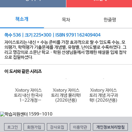
책소개
목차
한줄평
쪽수 536 | 크기 225*300 | ISBN 9791162409404
자이스토리는 내신 + 수능 준비를 가장 효과적으로 할 수 있도록 수능, 모
의평가, 학력평가 기출문제를 개념별, 유형별, 난이도별로 수록하였다. 그
리고 명강의로 소문난 학교ㆍ학원 선생님들께서 명쾌한 해설을 입체 첨삭
으로 집필하셨다.
이 도서와 같은 시리즈
이스
Xistory 자이스
Xistory 자이스
Xistory 자이스
X
국어
토리 내신 한국사
토리 개념 물리학I
토리 개념 지구과
토
6년
1-22개정
(2026년용)
학I (2026년용)
(
(2026년용)
로그인
회원가입
강사모집
이용약관
개인정보처리방침