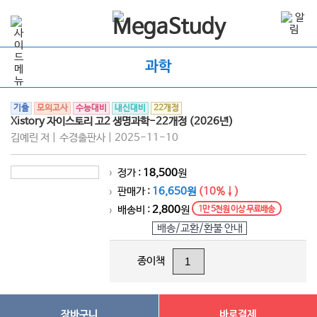
과학
기출
모의고사
수능대비
내신대비
22개정
Xistory 자이스토리 고2 생명과학-22개정 (2026년)
김예린 저 | 수경출판사 | 2025-11-10
정가 :
18,500
원
>
판매가 :
16,650원
(10%↓)
>
배송비 :
2,800
원
1만 5천원 이상 무료배송
>
배송/교환/환불 안내
종이책
장바구니
바로결제