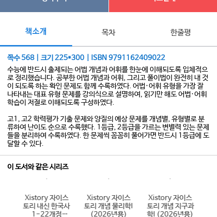
책소개
목차
한줄평
쪽수 568 | 크기 225*300 | ISBN 9791162409022
수능에 반드시 출제되는 어법 개념과 어휘를 한눈에 이해되도록 입체적으
로 정리했습니다. 공부한 어법 개념과 어휘, 그리고 풀이법이 완전히 내 것
이 되도록 하는 확인 문제도 함께 수록하였다. 어법·어휘 유형을 가장 잘
나타내는 대표 유형 문제를 강의식으로 설명하여, 읽기만 해도 어법·어휘
학습이 저절로 이해되도록 구성하였다.
고1, 고2 학력평가 기출 문제와 양질의 예상 문제를 개념별, 유형별로 분
류하여 난이도 순으로 수록했다. 1등급, 2등급을 가르는 변별력 있는 문제
들을 분리하여 수록하였다. 한 문제씩 꼼꼼히 풀어가면 반드시 1등급에 도
달할 수 있다.
이 도서와 같은 시리즈
이스
Xistory 자이스
Xistory 자이스
Xistory 자이스
X
국어
토리 내신 한국사
토리 개념 물리학I
토리 개념 지구과
토
6년
1-22개정
(2026년용)
학I (2026년용)
(