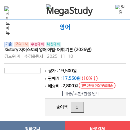
영어
기출
모의고사
수능대비
내신대비
Xistory 자이스토리 영어 어법·어휘 기본 (2026년)
김도원 저 | 수경출판사 | 2025-11-10
정가 :
19,500
원
>
판매가 :
17,550원
(10%↓)
>
배송비 :
2,800
원
1만 5천원 이상 무료배송
>
배송/교환/환불 안내
종이책
장바구니
바로결제